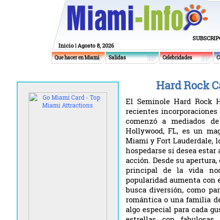
SUBSCRIP
Inicio
| Agosto 8, 2026
Que hacer en Miami
Salidas
Celebridades
C
Hard Rock C
El Seminole Hard Rock H
recientes incorporaciones
comenzó a mediados de 
Hollywood, FL, es un mag
Miami y Fort Lauderdale, lo
hospedarse si desea estar 
acción. Desde su apertura,
principal de la vida no
popularidad aumenta con el
busca diversión, como pa
romántica o una familia d
algo especial para cada gu
estrellas con fabulosas