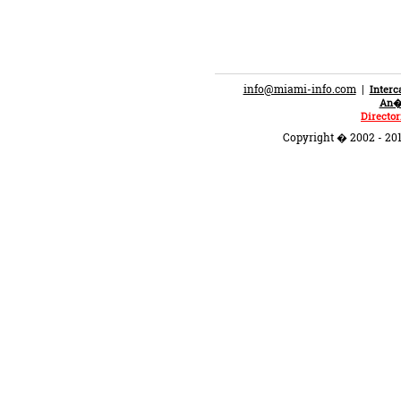
info@miami-info.com
|
Inter
An�n
Director
Copyright � 2002 - 201