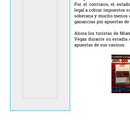
Por el contrario, el esta
legal a cobrar impuestos s
soberana y mucho menos d
ganancias por apuestas de 
Ahora los turistas de Mia
Vegas durante su estadía 
apuestas de sus casinos.