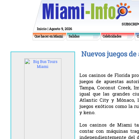
SUBSCRIP
Inicio
| Agosto 9, 2026
Que hacer en Miami
Salidas
Celebridades
C
Nuevos juegos de 
Los casinos de Florida pro
juegos de apuestas autor
Tampa, Coconut Creek, Im
igual que las grandes c
Atlantic City y Mónaco, 
juegos exóticos como la rul
y keno.
Los casinos de Miami ta
contar con máquinas trag
independientemente del d