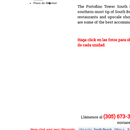
Pisos de M�rmol
The Portofino Tower South 
southern-most tip of South B
restaurants and upscale sho
are some of the best accomm
Haga click en las fotos para 
de cada unidad:
(305) 673-
Llámenos al
enviar
Haga click aquí para Ubicación
Ubicación:
South Beach
Millas a:
S