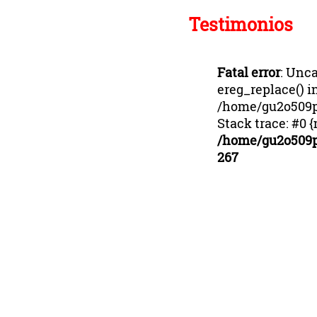
Testimonios
Fatal error
: Unca
ereg_replace() i
/home/gu2o509p
Stack trace: #0 
/home/gu2o509p
267