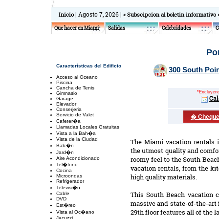
| Agosto 7, 2026 |
Inicio
« Subscipcion al boletin informativo 
Que hacer en Miami
Salidas
Celebridades
C
Po
Características del Edificio
300 South Poin
Acceso al Oceano
Piscina
Cancha de Tenis
*Excluyendo
Gimnasio
Cal
Garage
Elevador
Conserjeria
Servicio de Valet
� Chequee
Cafeter�a
Llamadas Locales Gratuitas
Vista a la Bah�a
Vista de la Ciudad
The Miami vacation rentals i
Balc�n
the utmost quality and comfort
Jard�n
roomy feel to the South Beac
Aire Acondicionado
Tel�fono
vacation rentals, from the ki
Cocina
high quality materials.
Microondas
Refrigerador
Televisi�n
This South Beach vacation co
Cable
DVD
massive and state-of-the-art 
Est�reo
29th floor features all of the
Vista al Oc�ano
Jacuzzi