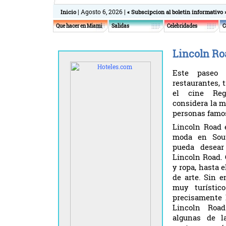
| Agosto 6, 2026 |
Inicio
« Subscipcion al boletin informativo 
Que hacer en Miami
Salidas
Celebridades
C
Lincoln Ro
Este paseo 
restaurantes, t
el cine Reg
considera la m
personas famo
Lincoln Road 
moda en Sou
pueda desea
Lincoln Road.
y ropa, hasta 
de arte. Sin e
muy turístic
precisamente 
Lincoln Roa
algunas de l