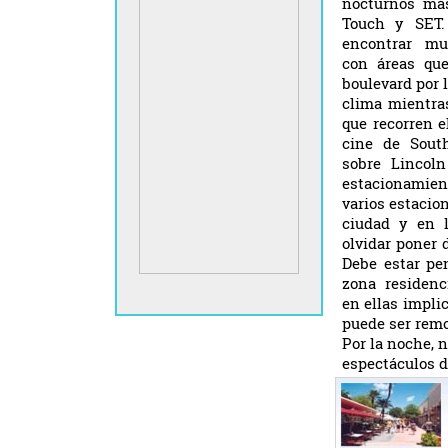
nocturnos más
Touch y SET.
encontrar mu
con áreas que
boulevard por l
clima mientra
que recorren e
cine de Sout
sobre Lincoln
estacionami
varios estaci
ciudad y en l
olvidar poner 
Debe estar pe
zona residenc
en ellas impli
puede ser remo
Por la noche, n
espectáculos de