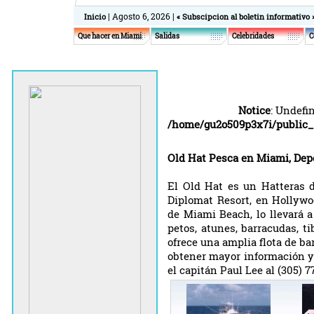
| Agosto 6, 2026 |
Inicio
« Subscipcion al boletin informativo 
Que hacer en Miami
Salidas
Celebridades
C
Notice
: Undefi
/home/gu2o509p3x7i/public_
Old Hat Pesca en Miami, Dep
El Old Hat es un Hatteras 
Diplomat Resort, en Hollywoo
de Miami Beach, lo llevará a
petos, atunes, barracudas, 
ofrece una amplia flota de ba
obtener mayor información y
el capitán Paul Lee al (305) 