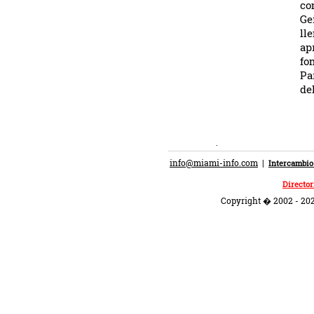
co
Ge
ll
ap
fo
Pa
de
.
info@miami-info.com
|
Intercambio
Director
Copyright � 2002 - 202