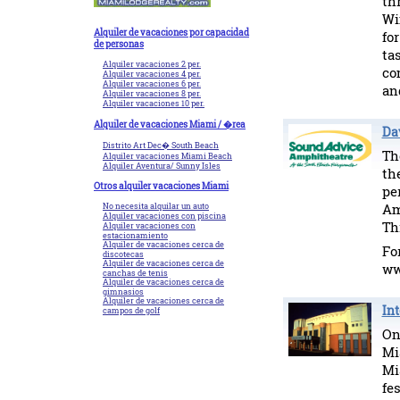
th
Wi
Alquiler de vacaciones por capacidad
fo
de personas
ta
Alquiler vacaciones 2 per.
co
Alquiler vacaciones 4 per.
Alquiler vacaciones 6 per.
an
Alquiler vacaciones 8 per.
Alquiler vacaciones 10 per.
Alquiler de vacaciones Miami / �rea
Da
Distrito Art Dec� South Beach
Th
Alquiler vacaciones Miami Beach
Alquiler Aventura/ Sunny Isles
th
Otros alquiler vacaciones Miami
p
Am
No necesita alquilar un auto
Alquiler vacaciones con piscina
Th
Alquiler vacaciones con
estacionamiento
Alquiler de vacaciones cerca de
Fo
discotecas
Alquiler de vacaciones cerca de
ww
canchas de tenis
Alquiler de vacaciones cerca de
gimnasios
Alquiler de vacaciones cerca de
Int
campos de golf
On
Mi
Mi
fe