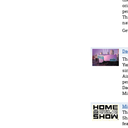
or
pe
Th
na
Ge
Da
Th
Ya
si
Ai
pe
Da
Mi
Mi
Th
Sh
fe