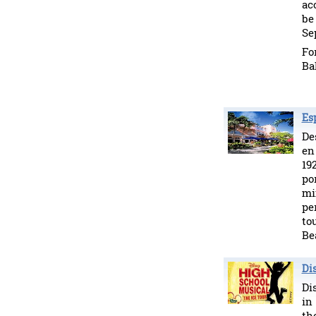
acc
be
Se
Fo
Ba
Es
De
en
19
po
mi
pe
to
Be
Di
Di
in
th