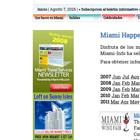
| Agosto 7, 2026 |
Inicio
« Subscipcion al boletin informativo 
Que hacer en Miami
Salidas
Celebridades
C
Miami Happen
Disfruta de los 
Miami-Info ha sel
Para obtener inf
2007
Jun
Jul
Aug
2008
Jan
Feb
Mar
2009
Jan
Feb
Mar
2010
Jan
Feb
Mar
2011
Mar
Apr
May
Mi
Th
Fa
Co