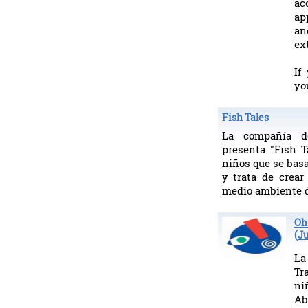
ac
ap
an
ex
If
yo
Fish Tales
La compañía d
presenta "Fish T
niños que se basa
y trata de crear
medio ambiente 
Oh
(Ju
La
Tr
ni
Ab